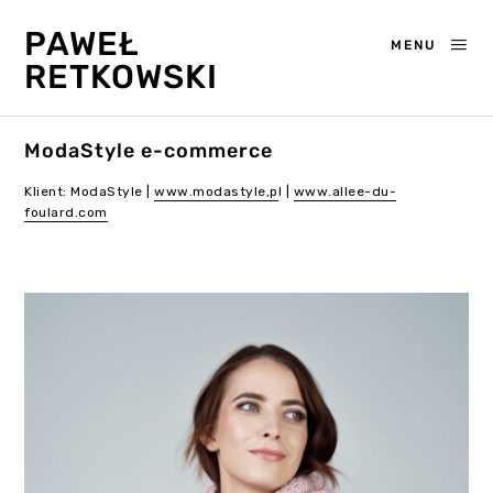
PAWEŁ
MENU
RETKOWSKI
ModaStyle e-commerce
Klient: ModaStyle |
www.modastyle,p
l |
www.allee-du-
foulard.com