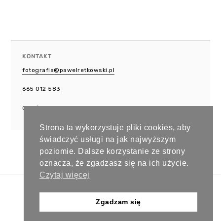
KONTAKT
fotografia@pawelretkowski.pl
665 012 583
Gdańsk
Strona ta wykorzystuje pliki cookies, aby
świadczyć usługi na jak najwyższym
poziomie. Dalsze korzystanie ze strony
oznacza, że zgadzasz się na ich użycie.
Czytaj więcej
Copyright © 2024 Paweł Retkowski Studio. Wszystkie prawa
zastrzeżone.
Zgadzam się