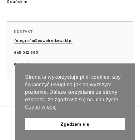
Gdańskim
KONTAKT
fotografia@pawelretkowski.pl
665 012 583
Gdańsk
Strona ta wykorzystuje pliki cookies, aby
świadczyć usługi na jak najwyższym
poziomie. Dalsze korzystanie ze strony
oznacza, że zgadzasz się na ich użycie.
Czytaj więcej
Copyright © 2024 Paweł Retkowski Studio. Wszystkie prawa
zastrzeżone.
Zgadzam się